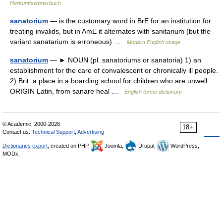
Herkunftswörterbuch
sanatorium
— is the customary word in BrE for an institution for
treating invalids, but in AmE it alternates with sanitarium (but the
variant sanatarium is erroneous) …
Modern English usage
sanatorium
— ► NOUN (pl. sanatoriums or sanatoria) 1) an
establishment for the care of convalescent or chronically ill people.
2) Brit. a place in a boarding school for children who are unwell.
ORIGIN Latin, from sanare heal …
English terms dictionary
© Academic, 2000-2026
18+
Contact us:
Technical Support
,
Advertising
Dictionaries export
, created on PHP,
Joomla,
Drupal,
WordPress,
MODx.