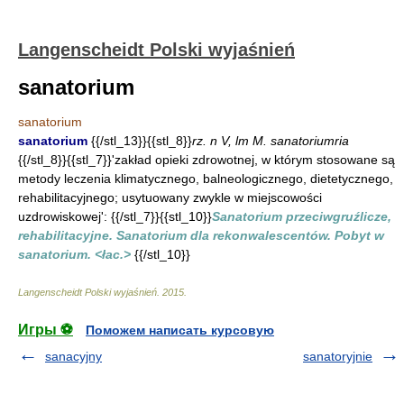
Langenscheidt Polski wyjaśnień
sanatorium
sanatorium
sanatorium
{{/stl_13}}{{stl_8}}
rz. n V, lm M. sanatoriumria
{{/stl_8}}{{stl_7}}'zakład opieki zdrowotnej, w którym stosowane są
metody leczenia klimatycznego, balneologicznego, dietetycznego,
rehabilitacyjnego; usytuowany zwykle w miejscowości
uzdrowiskowej': {{/stl_7}}{{stl_10}}
Sanatorium przeciwgruźlicze,
rehabilitacyjne. Sanatorium dla rekonwalescentów. Pobyt w
sanatorium. <łac.>
{{/stl_10}}
Langenscheidt Polski wyjaśnień
.
2015
.
Игры ⚽
Поможем написать курсовую
sanacyjny
sanatoryjnie