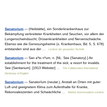
Sanatorium
— (Heilstätte), ein Sonderkrankenhaus zur
Bekämpfung verbreiteter Krankheiten und Seuchen, vor allem der
Lungenschwindsucht, Drüsenkrankheiten und Nervenschwäche.
Ebenso wie die Genesungsheime (s. Krankenhaus, Bd. 5, S. 678)
entstanden sind aus der …
Lexikon der gesamten Technik
Sanatorium
— San a*to ri*um, n. [NL. See {Sanatory}.] An
establishment for the treatment of the sick; a resort for invalids.
See {Sanitarium}. [1913 Webster] …
The Collaborative International
Dictionary of English
Sanatorium
— Sanatorĭum (neulat.), Anstalt an Orten mit guter
Luft und geeignetem Klima zum Aufenthalte für Kranke,
Rekonvaleszenten und Schwächliche …
Kleines Konversations-Lexikon