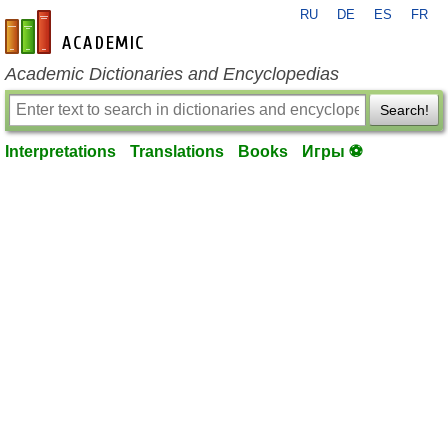
RU
DE
ES
FR
en-academic.com
Academic Dictionaries and Encyclopedias
Search!
Interpretations
Translations
Books
Игры ⚽