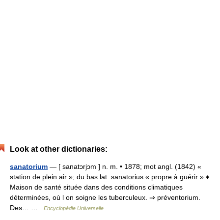
Look at other dictionaries:
sanatorium
— [ sanatɔrjɔm ] n. m. • 1878; mot angl. (1842) «
station de plein air »; du bas lat. sanatorius « propre à guérir » ♦
Maison de santé située dans des conditions climatiques
déterminées, où l on soigne les tuberculeux. ⇒ préventorium.
Des… …
Encyclopédie Universelle