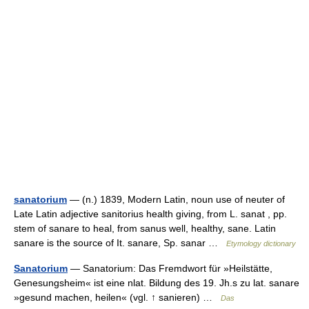
sanatorium
— (n.) 1839, Modern Latin, noun use of neuter of
Late Latin adjective sanitorius health giving, from L. sanat , pp.
stem of sanare to heal, from sanus well, healthy, sane. Latin
sanare is the source of It. sanare, Sp. sanar …
Etymology dictionary
Sanatorium
— Sanatorium: Das Fremdwort für »Heilstätte,
Genesungsheim« ist eine nlat. Bildung des 19. Jh.s zu lat. sanare
»gesund machen, heilen« (vgl. ↑ sanieren) …
Das